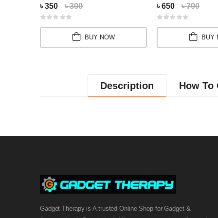
৳ 350
৳ 390
৳ 650
৳ 790
BUY NOW
BUY
Description
How To 
Gadget Therapy is A trusted Online Shop for Gadget &