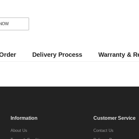
 NOW
Order
Delivery Process
Warranty & Re
Information
Customer Service
About Us
Contact Us