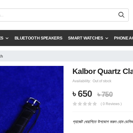
ES
BLUETOOTH SPEAKERS
SMART WATCHES
PHONE A
ch
Kalbor Quartz Cl
Availability:
Out of stock
৳ 650
৳ 750
( 0 Reviews )
গ্যাজেট
থেরাপিতে
উপভোগ
করুন
হোম
ডেলিভ