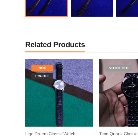
Related Products
NEW
STOCK OUT
10% OFF
Lige Dreem Classic Watch
Titan Quartz Classi