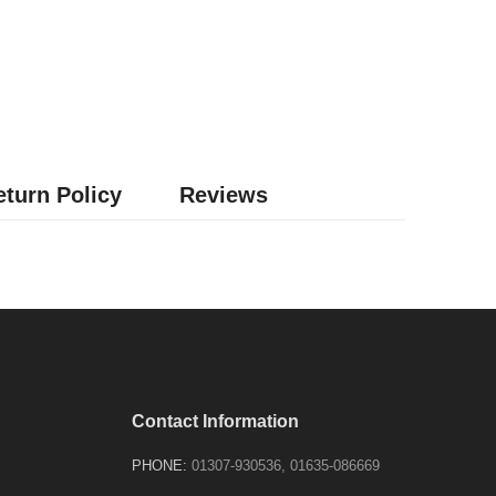
turn Policy
Reviews
Contact Information
PHONE:
01307-930536, 01635-086669