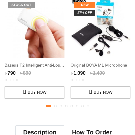
STOCK OUT
NEW
27% OFF
Baseus T2 Intelligent Anti-Lost Tracker Devic...
Original BOYA M1 Microphone
৳ 790
৳ 890
৳ 1,090
৳ 1,490
BUY NOW
BUY NOW
Description
How To Order